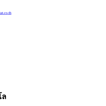
t.co.th
โล